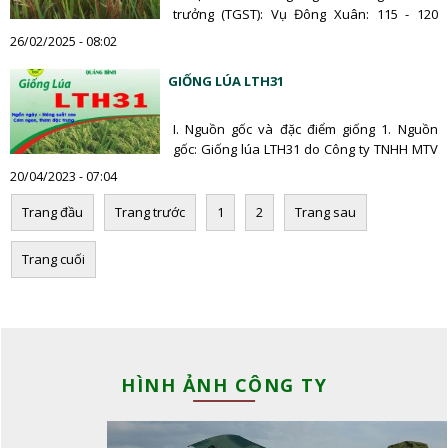
trưởng (TGST): Vụ Đông Xuân: 115 - 120
ngày và vụ…
26/02/2025 - 08:02
GIỐNG LÚA LTH31
I. Nguồn gốc và đặc điểm giống 1. Nguồn
gốc: Giống lúa LTH31 do Công ty TNHH MTV
Giống cây…
20/04/2023 - 07:04
Trang đầu
Trang trước
1
2
Trang sau
Trang cuối
HÌNH ẢNH CÔNG TY