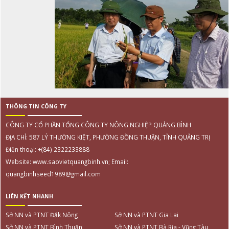
THÔNG TIN CÔNG TY
CÔNG TY CỔ PHẦN TỔNG CÔNG TY NÔNG NGHIỆP QUẢNG BÌNH
ĐỊA CHỈ: 587 LÝ THƯỜNG KIỆT, PHƯỜNG ĐỒNG THUẬN, TỈNH QUẢNG TRỊ
Điện thoại: +(84) 2322233888
Website: www.saovietquangbinh.vn; Email:
quangbinhseed1989@gmail.com
LIÊN KẾT NHANH
Sở NN và PTNT Đắk Nông
Sở NN và PTNT Gia Lai
Sở NN và PTNT Bình Thuận
Sở NN và PTNT Bà Rịa - Vũng Tàu