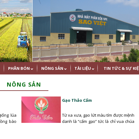
PHÂN BÓN
NÔNG SẢN
TÀI LIỆU
TIN TỨC & SỰ KI
NÔNG SẢN
Gạo Thảo Cẩm
iống lúa
Từ xa xưa, gạo lứt màu tím được mệnh
đồng bào
danh là “cấm gạo” tức là chỉ vua chúa
mới ăn…