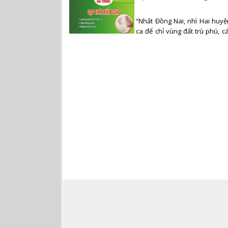
“Nhất Đồng Nai, nhì Hai huyệ
ca để chỉ vùng đất trù phú, 
thẳng cánh cò…