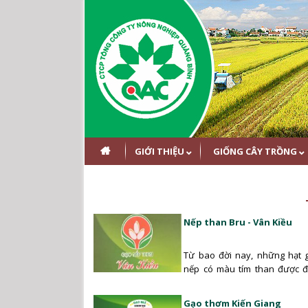
GIỚI THIỆU
GIỐNG CÂY TRỒNG
Nếp than Bru - Vân Kiều
Từ bao đời nay, những hạt g
nếp có màu tím than được 
dân tộc Bru-Vân Kiều…
Gạo thơm Kiến Giang