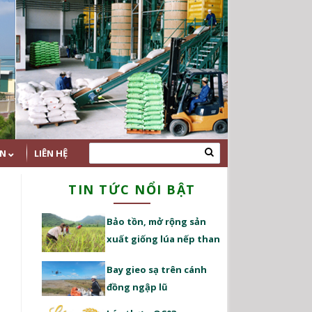
ỆN
LIÊN HỆ
TIN TỨC NỔI BẬT
Bảo tồn, mở rộng sản
xuất giống lúa nếp than
Bay gieo sạ trên cánh
đồng ngập lũ