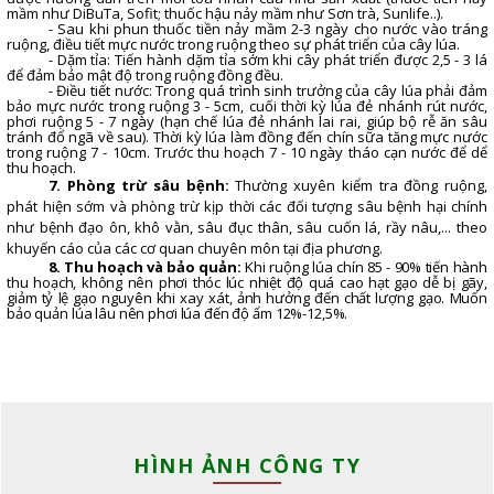
mầm như DiBuTa, Sofit
;
thuốc hậu nảy mầm như Sơn trà, Sunlife..)
.
- Sau khi phun thuốc tiền nảy mầm 2
-
3 ngày cho nước vào tráng
ruộng, điều tiết mực nước trong ruộng theo sự phát tri
ể
n của cây lúa.
- Dặm tỉa: Tiến hành dặm tỉa sớm khi cây phát triển được 2,5 - 3 lá
để đảm bảo mật độ trong ruộng đồng đều.
- Điều tiết nước: Trong quá trình sinh trưởng của cây lúa phải đảm
bảo mực nước trong ruộng 3 - 5cm, cuối thời kỳ lúa đẻ nhánh rút nước,
phơi ruộng 5 - 7 ngày (hạn chế lúa đẻ nhánh lai rai, giúp bộ rễ ăn sâu
tránh đổ ngã về sau). Thời kỳ lúa làm đồng đến chín sữa tăng mực nước
trong ruộng 7 - 10cm. Trước thu hoạch 7 - 10 ngày tháo cạn nước để dể
thu hoạch.
7
. Phòng trừ sâu bệnh:
Thường xuyên kiểm tra đồng ruộng,
phát hiện sớm và phòng trừ kịp thời các đối tượng sâu bệnh hại chính
như bệnh đạo ôn, khô vằn, sâu đục thân, sâu cuốn lá, rầy nâu,... theo
khuyến cáo của các cơ quan chuyên môn tại địa phương.
8
.
Thu hoạch
và bảo quản
:
Khi ruộng lúa chín 85 - 90% tiến hành
thu hoạch, không nên phơi thóc lúc nhiệt độ quá cao hạt gạo dễ bị gãy,
giảm tỷ lệ gạo nguyên khi xay xát, ảnh hưởng đến chất lượng gạo. Muốn
bảo quản lúa lâu nên phơi lúa đến độ ẩm 12%
-
12,5%.
HÌNH ẢNH CÔNG TY