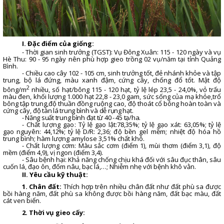
I. Đặc điểm của giống:
- Thời gian sinh trưởng (TGST): Vụ Đông Xuân: 115 - 120 ngày và vụ
Hè Thu: 90 - 95 ngày nên phù hợp gieo trồng 02 vụ/năm tại tỉnh Quảng
Bình.
- Chiều cao cây 102 - 105 cm, sinh trưởng tốt, đẻ nhánh khỏe và tập
trung, bộ lá đứng, màu xanh đậm, cứng cây, chống đổ tốt. Mật độ
2
bông/m
nhiều, số hạt/bông 115 - 120 hạt, tỷ lệ lép 23,5 - 24,0%, vỏ trấu
màu đen, khối lượng 1.000 hạt 22,8 - 23,0 gam,
sức sống của mạ
khỏe,
trổ
bông tập trung
,
độ thuần đồng ruộng
cao, độ thoát cổ bông hoàn toàn và
cứng cây,
độ tàn lá trung bình và dễ rụng hạt.
- Năng suất trung bình đạt từ 40 - 45 tạ/ha
.
-
Chất lượng gạo:
T
ỷ lệ gạo lật
:
78,35%;
tỷ lệ gạo xát
:
63,05%; tỷ lệ
gạo nguyên:
44,12%; tỷ lệ D/R:
2,36;
độ bền gel
mềm;
nhiệt độ hóa hồ
trung bình
;
hàm lượng amylose
3,51
% chất khô.
- Chất lượng cơm:
Màu sắc cơm (điểm 1), mùi thơm (điểm 3,1), độ
mềm (điểm 4,9), vị ngon (điểm 3,4).
- Sâu bệnh hại:
Khả năng chống chịu khá đối với sâu đục thân, sâu
cuốn lá, đạo ôn, đốm nâu, bạc lá,…; Nhiễm nhẹ với bệnh khô vằn.
II. Yêu cầu kỹ thuật:
1. Chân đất:
Thích hợp trên nhiều chân đất như đất phù sa được
bồi hàng năm, đất phù sa không được bồi hàng năm, đất bạc màu, đất
cát ven biển.
2. Thời vụ gieo cấy: