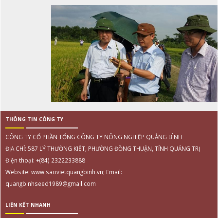
THÔNG TIN CÔNG TY
CÔNG TY CỔ PHẦN TỔNG CÔNG TY NÔNG NGHIỆP QUẢNG BÌNH
ĐỊA CHỈ: 587 LÝ THƯỜNG KIỆT, PHƯỜNG ĐỒNG THUẬN, TỈNH QUẢNG TRỊ
Điện thoại: +(84) 2322233888
Website: www.saovietquangbinh.vn; Email:
quangbinhseed1989@gmail.com
LIÊN KẾT NHANH