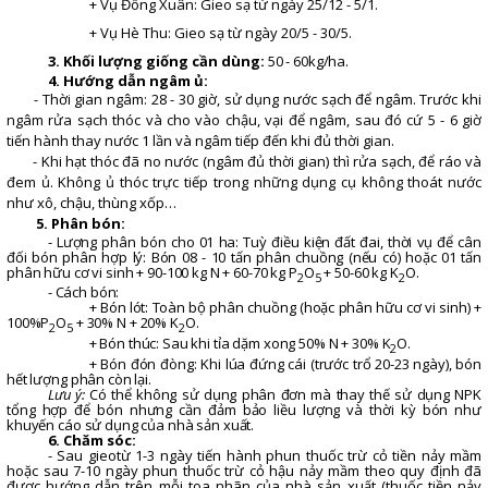
+ Vụ Đông Xuân: Gieo sạ từ ngày 25/12 - 5/1.
+ Vụ Hè Thu: Gieo sạ từ ngày 20/5 - 30/5.
3. Khối lượng giống cần dùng:
50 - 60kg/ha.
4. Hướng dẫn ngâm ủ:
- Thời gian ngâm: 28 - 30 giờ, sử dụng nước sạch để ngâm. Trước khi
ngâm rửa sạch thóc và cho vào chậu, vại để ngâm, sau đó cứ 5 - 6 giờ
tiến hành thay nước 1 lần và ngâm tiếp đến khi đủ thời gian.
- Khi hạt thóc đã no nước (ngâm đủ thời gian) thì rửa sạch, để ráo và
đem ủ. Không ủ thóc trực tiếp trong những dụng cụ không thoát nước
như xô, chậu, thùng xốp…
5. Phân bón:
- Lượng phân bón cho
0
1 ha: Tuỳ điều kiện đất đai, thời vụ để cân
đối bón phân hợp lý:
B
ón
0
8 -
1
0 tấn phân chuồng (nếu có) hoặc
0
1 tấn
phân hữu cơ vi sinh + 90
-
100 kg N + 60
-
70 kg P
O
+ 50
-
60 kg K
O
.
2
5
2
- Cách bón:
+ Bón lót: Toàn bộ phân chuồng (hoặc phân hữu cơ vi sinh) +
100%P
O
+ 30% N + 20% K
O.
2
5
2
+ Bón thúc: Sau khi t
ỉ
a dặm xong 50% N + 30% K
O.
2
+ Bón đón đòng: Khi lúa đứng cái (trước trổ 20
-
23 ngày), bón
hết lượng phân còn lại.
Lưu ý:
Có thể không sử dụng phân đơn mà thay thế sử dụng NPK
tổng hợp để bón nhưng cần đảm bảo liều lượng và thời kỳ bón như
khuyến cáo sử dụng
của
nhà sản xuất.
6
. Chăm sóc:
- Sau gieo
từ
1
-
3 ngày tiến hành phun thuốc trừ cỏ tiền nảy mầm
hoặc sau 7
-
10 ngày phun thuốc trừ cỏ hậu nảy mầm theo qu
y
định đã
được hướng dẫn trên mỗi toa nhãn của nhà sản xuất (thuốc tiền nảy