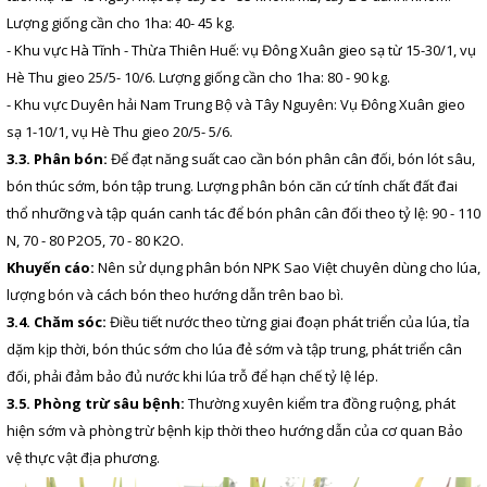
Lượng giống cần cho 1ha: 40- 45 kg.
- Khu vực Hà Tĩnh - Thừa Thiên Huế: vụ Đông Xuân gieo sạ từ 15-30/1, vụ
Hè Thu gieo 25/5- 10/6. Lượng giống cần cho 1ha: 80 - 90 kg.
- Khu vực Duyên hải Nam Trung Bộ và Tây Nguyên: Vụ Đông Xuân gieo
sạ 1-10/1, vụ Hè Thu gieo 20/5- 5/6.
3.3. Phân bón:
Để đạt năng suất cao cần bón phân cân đối, bón lót sâu,
bón thúc sớm, bón tập trung. Lượng phân bón căn cứ tính chất đất đai
thổ nhưỡng và tập quán canh tác để bón phân cân đối theo tỷ lệ: 90 - 110
N, 70 - 80 P2O5, 70 - 80 K2O.
Khuyến cáo:
Nên sử dụng phân bón NPK Sao Việt chuyên dùng cho lúa,
lượng bón và cách bón theo hướng dẫn trên bao bì.
3.4. Chăm sóc:
Điều tiết nước theo từng giai đoạn phát triển của lúa, tỉa
dặm kịp thời, bón thúc sớm cho lúa đẻ sớm và tập trung, phát triển cân
đối, phải đảm bảo đủ nước khi lúa trỗ để hạn chế tỷ lệ lép.
3.5. Phòng trừ sâu bệnh:
Thường xuyên kiểm tra đồng ruộng, phát
hiện sớm và phòng trừ bệnh kịp thời theo hướng dẫn của cơ quan Bảo
vệ thực vật địa phương.