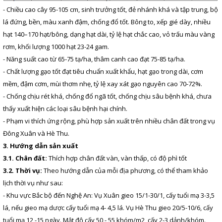
- Chiều cao cây 95-105 cm, sinh trưởng tốt, đẻ nhánh khá và tập trung, bộ
lá đứng, bền, màu xanh đậm, chống đổ tốt. Bông to, xếp gié dày, nhiều
hạt 140–170 hạt/bông, dạng hạt dài, tỷ lệ hạt chắc cao, vỏ trấu màu vàng
rơm, khối lượng 1000 hạt 23-24 gam.
- Năng suất cao từ 65-75 tạ/ha, thâm canh cao đạt 75-85 tạ/ha.
- Chất lượng gạo tốt đạt tiêu chuẩn xuất khẩu, hạt gạo trong dài, cơm
mềm, đậm cơm, mùi thơm nhẹ, tỷ lệ xay xát gạo nguyên cao 70-72%.
- Chống chịu rét khá, chống đổ ngã tốt, chống chịu sâu bệnh khá, chưa
thấy xuất hiện các loại sâu bệnh hại chính.
- Phạm vi thích ứng rộng, phù hợp sản xuất trên nhiều chân đất trong vụ
Đông Xuân và Hè Thu.
3. Hướng dẫn sản xuất
3.1. Chân đất:
Thích hợp chân đất vàn, vàn thấp, có độ phì tốt
3.2. Thời vụ:
Theo hướng dẫn của mỗi địa phương, có thể tham khảo
lịch thời vụ như sau:
- Khu vực Bắc bộ đến Nghệ An: Vụ Xuân gieo 15/1-30/1, cấy tuổi mạ 3-3,5
lá, nếu gieo mạ dược cấy tuổi mạ 4- 4,5 lá. Vụ Hè Thu gieo 20/5-10/6, cấy
tuổi mạ 12 -15 ngày. Mật độ cấy 50 - 55 khóm/m2, cấy 2-3 dảnh/khóm.