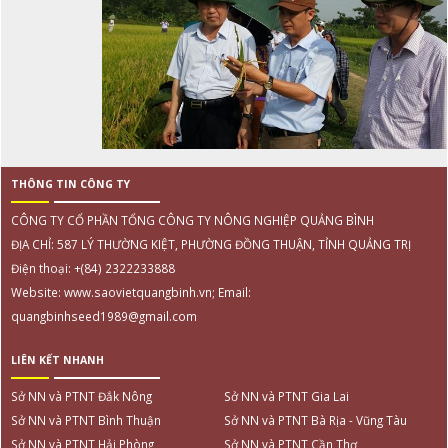
THÔNG TIN CÔNG TY
CÔNG TY CỔ PHẦN TỔNG CÔNG TY NÔNG NGHIỆP QUẢNG BÌNH
ĐỊA CHỈ: 587 LÝ THƯỜNG KIỆT, PHƯỜNG ĐỒNG THUẬN, TỈNH QUẢNG TRỊ
Điện thoại: +(84) 2322233888
Website: www.saovietquangbinh.vn; Email:
quangbinhseed1989@gmail.com
LIÊN KẾT NHANH
Sở NN và PTNT Đắk Nông
Sở NN và PTNT Gia Lai
Sở NN và PTNT Bình Thuận
Sở NN và PTNT Bà Rịa - Vũng Tàu
Sở NN và PTNT Hải Phòng
Sở NN và PTNT Cần Thơ